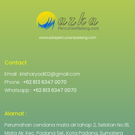
www.azkapercutianpadang.com
Contact
Email :
krisharyadi02@gmail.com
Phone :
+62 813 6347 0070
Whatsapp :
+62 813 6347 0070
Alamat :
Perumahan cendana mata air.tahap 2, Selatan No.18,
Mata Air, Kec. Padang Sel., Kota Padang, Sumatera